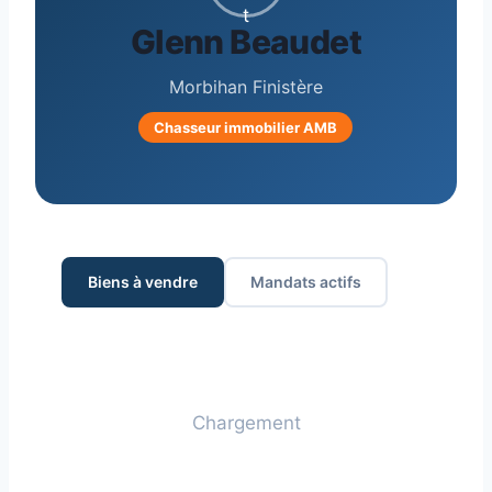
Glenn Beaudet
Morbihan Finistère
Chasseur immobilier AMB
Biens à vendre
Mandats actifs
Chargement