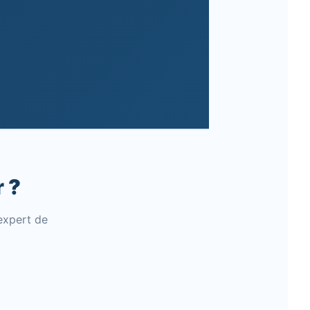
 ?
expert de