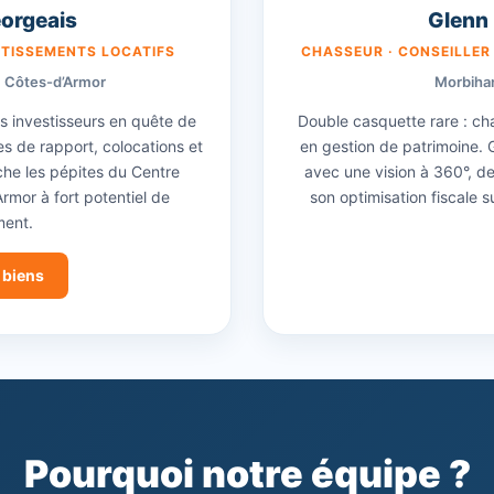
eorgeais
Glenn
STISSEMENTS LOCATIFS
CHASSEUR · CONSEILLER
· Côtes-d’Armor
Morbihan
es investisseurs en quête de
Double casquette rare : cha
es de rapport, colocations et
en gestion de patrimoine.
iche les pépites du Centre
avec une vision à 360°, de
rmor à fort potentiel de
son optimisation fiscale su
ent.
 biens
Pourquoi notre équipe ?