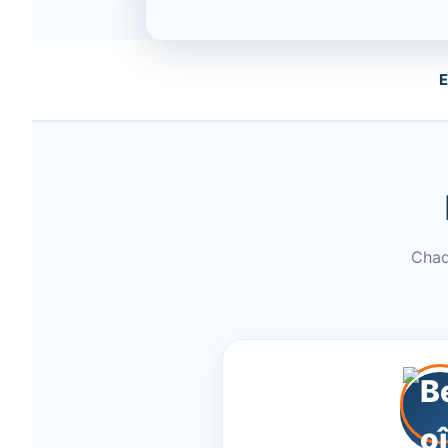
E
Chaq