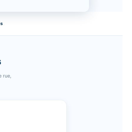
ès
s
 rue,