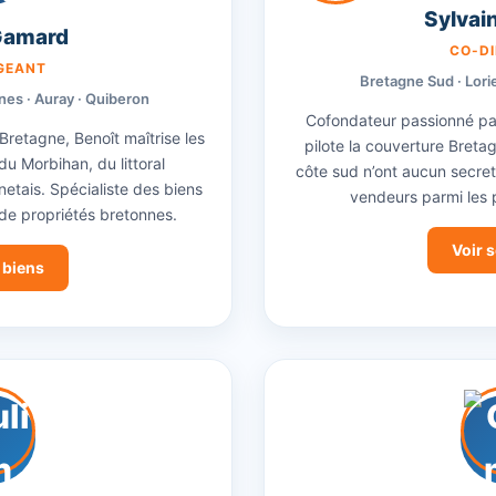
Sylvai
Gamard
CO-DI
IGEANT
Bretagne Sud · Lorie
nes · Auray · Quiberon
Cofondateur passionné par 
etagne, Benoît maîtrise les
pilote la couverture Bretag
u Morbihan, du littoral
côte sud n’ont aucun secret 
etais. Spécialiste des biens
vendeurs parmi les p
 de propriétés bretonnes.
Voir 
 biens