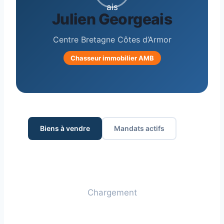
Julien Georgeais
Centre Bretagne Côtes d’Armor
Chasseur immobilier AMB
Biens à vendre
Mandats actifs
Chargement