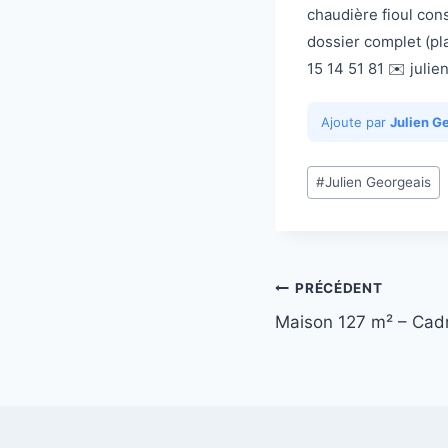
chaudière fioul con
dossier complet (pla
15 14 51 81 ✉️ jul
Ajoute par
Julien G
Étiquettes
#
Julien Georgeais
de
la
publication :
Navigation
PRÉCÉDENT
Maison 127 m² – Cad
de
l’article