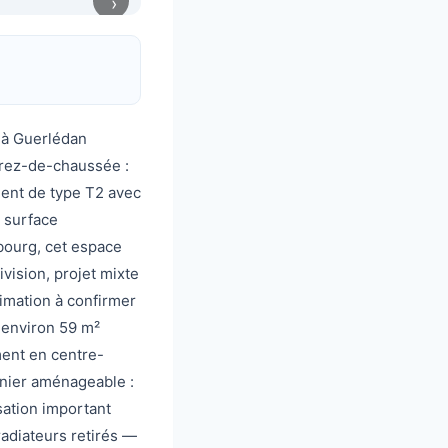
›
 à Guerlédan
 rez-de-chaussée :
ment de type T2 avec
a surface
bourg, cet espace
vision, projet mixte
timation à confirmer
 environ 59 m²
ment en centre-
nier aménageable :
sation important
radiateurs retirés —