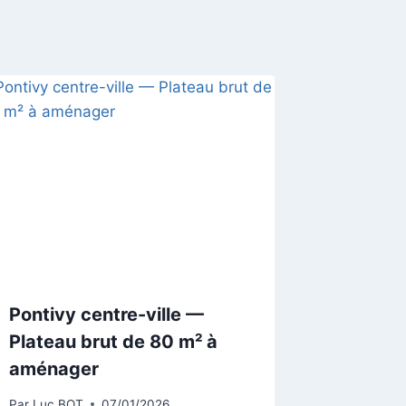
Pontivy centre-ville —
Plateau brut de 80 m² à
aménager
Par
Luc BOT
07/01/2026