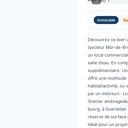
‹
Immeuble
Gu
Découvrez ce bien a
(secteur Mûr-de-Bre
un local commercial
salle d’eau. En com
supplémentaire. Une
offre une multitude 
habitat/activité, ou
par un métreur) : L
Grenier aménageable
bourg, à Guerlédan
réserve de surface 
Idéal pour un projet