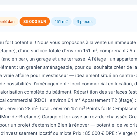
erlédan
85 000 EUR
151 m2
6 pieces
u fort potentiel ! Nous vous proposons à la vente un immeuble
tagne), d’une surface totale d’environ 151 m², comprenant : Au
 (ancien bar), un garage et une terrasse. À l’étage : un apparte
plément : un grenier aménageable, pour qui souhaite créer de l
 vraie affaire pour investisseur — idéalement situé en centre-
de possibilités d’aménagement : local commercial en location, di
 valorisation complète du bâtiment. Répartition des surfaces (es
ocal commercial (RDC) : environ 64 m² Appartement T2 (étage) :
 : environ 28 m² Total : environ 151 m² Points forts : Emplace
 (Mûr-de-Bretagne) Garage et terrasse au rez-de-chaussée Gre
pour un projet d’extension Bien à rénover — potentiel de valori
 d’investissement locatif ou mixte Prix : 85 000 € DPE : Vierge (