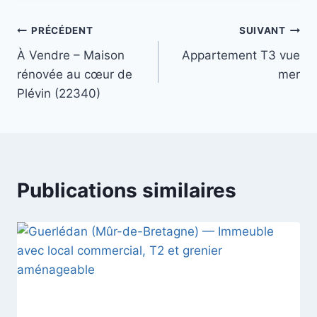
publication :
Navigation
PRÉCÉDENT
SUIVANT
À Vendre – Maison
Appartement T3 vue
de
rénovée au cœur de
mer
l’article
Plévin (22340)
Publications similaires